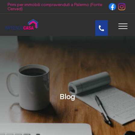
Primi per immobili compravenduti a Palermo (Fonte:
Cerved)
Home
Team
Dicono di Noi
Blog
Blog
Video
Lavora con noi
Contatti