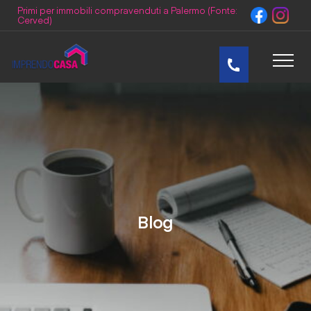
Primi per immobili compravenduti a Palermo (Fonte:
Cerved)
Home
Team
Dicono di Noi
Blog
Blog
Video
Lavora con noi
Contatti