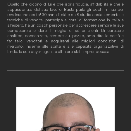
Quello che dicono di lui è che ispira fiducia, affidabilità e che è
appassionato del suo lavoro. Basta parlargli pochi minuti per
rendersene conto! 30 anni di età e da 8 studia costantemente le
tecniche di vendita, partecipa a corsi di formazione in Italia e
all’estero, ha un coach personale per accrescere sempre le sue
competenze e dare il meglio di sé ai clienti. Di carattere
analitico, concentrato, sempre sul pezzo, ama dire la verità e
far felici venditori e acquirenti alle migliori condizioni di
mercato, insieme alle abilità e alle capacità organizzative di
Linda, la sua buyer agent, e all’intero staff Imprendocasa.