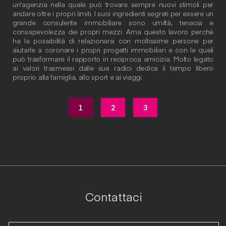
un'agenzia nella quale può trovare sempre nuovi stimoli per
andare oltre i propri limiti. I suoi ingredienti segreti per essere un
grande consulente immobiliare sono umiltà, tenacia e
consapevolezza dei propri mezzi. Ama questo lavoro perchè
ha la possibilità di relazionarsi con moltissime persone per
aiutarle a coronare i propri progetti immobiliari e con le quali
può trasformare il rapporto in reciproca amicizia. Molto legato
ai valori trasmessi dalle sue radici dedica il tempo libero
proprio alla famiglia, allo sport e ai viaggi.
1
2
3
Contattaci