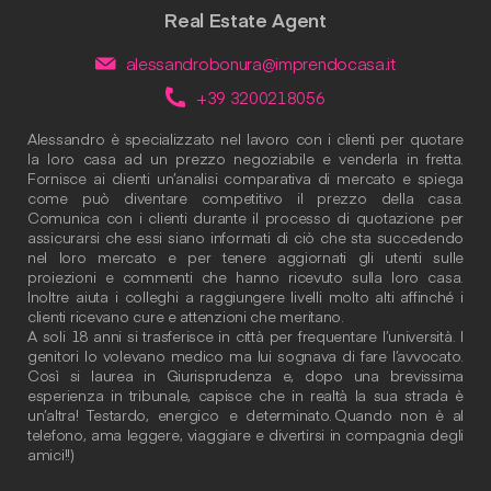
Real Estate Agent
alessandrobonura@imprendocasa.it
+39 3200218056
Alessandro è specializzato nel lavoro con i clienti per quotare
la loro casa ad un prezzo negoziabile e venderla in fretta.
Fornisce ai clienti un’analisi comparativa di mercato e spiega
come può diventare competitivo il prezzo della casa.
Comunica con i clienti durante il processo di quotazione per
assicurarsi che essi siano informati di ciò che sta succedendo
nel loro mercato e per tenere aggiornati gli utenti sulle
proiezioni e commenti che hanno ricevuto sulla loro casa.
Inoltre aiuta i colleghi a raggiungere livelli molto alti affinché i
clienti ricevano cure e attenzioni che meritano.
A soli 18 anni si trasferisce in città per frequentare l’università. I
genitori lo volevano medico ma lui sognava di fare l’avvocato.
Così si laurea in Giurisprudenza e, dopo una brevissima
esperienza in tribunale, capisce che in realtà la sua strada è
un’altra! Testardo, energico e determinato. Quando non è al
telefono, ama leggere, viaggiare e divertirsi in compagnia degli
amici!!)