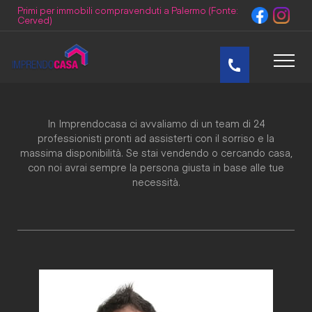
Primi per immobili compravenduti a Palermo (Fonte:
Cerved)
La nostra squadra di professionisti
Home
In Imprendocasa ci avvaliamo di un team di 24
Team
professionisti pronti ad assisterti con il sorriso e la
massima disponibilità.
Se stai vendendo o cercando casa,
con noi avrai sempre la persona giusta in base alle tue
Dicono di Noi
necessità.
Blog
Video
Lavora con noi
Contatti