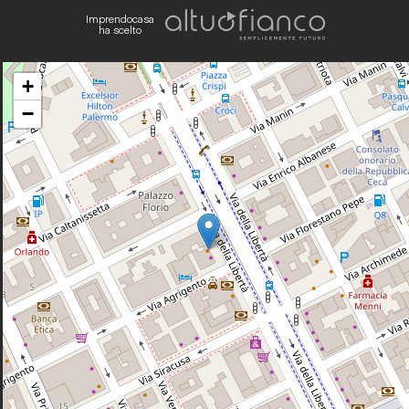
Imprendocasa
ha scelto
+
−