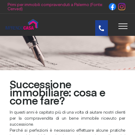
Primi per immobili compravenduti a Palermo (Fonte:
Cerved)
Home
Team
Dicono di Noi
Successione
immobiliare: cosa e
Blog
come fare?
Video
In questi anni è capitato più di una volta di aiutare nostri clienti
per la compravendita di un bene immobile ricevuto per
Lavora con noi
successione.
Perché si perfezioni è necessario effettuare alcune pratiche
Contatti