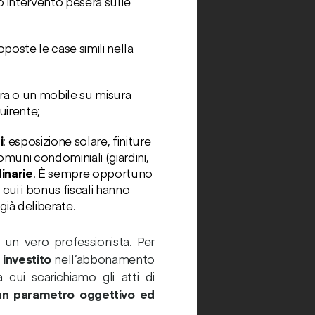
uro intervento peserà sulle
poste le case simili nella
ra o un mobile su misura
uirente;
i
: esposizione solare, finiture
comuni condominiali (giardini,
inarie
. È sempre opportuno
 cui i bonus fiscali hanno
già deliberate.
 un vero professionista. Per
o
investito
nell’abbonamento
 cui scarichiamo gli atti di
un parametro oggettivo ed