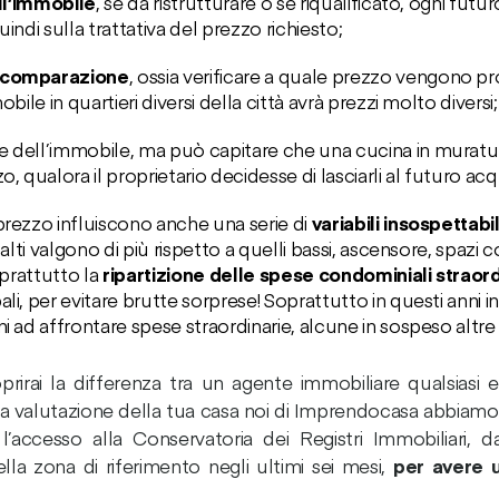
ll’immobile
, se da ristrutturare o se riqualificato, ogni fut
indi sulla trattativa del prezzo richiesto;
comparazione
, ossia verificare a quale prezzo vengono pro
bile in quartieri diversi della città avrà prezzi molto diversi;
e dell’immobile, ma può capitare che una cucina in muratu
, qualora il proprietario decidesse di lasciarli al futuro acq
prezzo influiscono anche una serie di
variabili insospettabil
 alti valgono di più rispetto a quelli bassi, ascensore, spazi 
oprattutto la
ripartizione delle spese condominiali straord
i, per evitare brutte sorprese! Soprattutto in questi anni in
 ad affrontare spese straordinarie, alcune in sospeso altre 
prirai la differenza tra un agente immobiliare qualsiasi e
la valutazione della tua casa noi di Imprendocasa abbiam
accesso alla Conservatoria dei Registri Immobiliari, da
la zona di riferimento negli ultimi sei mesi,
per avere 