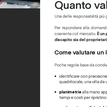
Quanto val
Una delle responsabilità più 
Per rispondere alla domanda
coerente col mercato.
È un 
discapito sia del proprietar
Come valutare un 
Poche regole base da condivi
identificare con precision
quadrilocale, una villa d
planimetrie
alla mano app
tempi e costi per ripristino