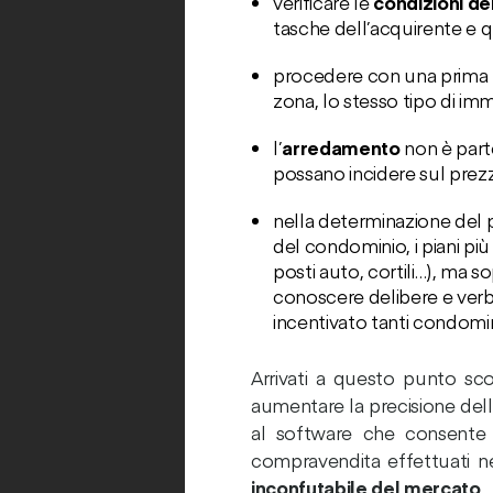
verificare le
condizioni de
tasche dell’acquirente e qu
procedere con una prima
zona, lo stesso tipo di immo
l’
arredamento
non è part
possano incidere sul prezzo
nella determinazione del 
del condominio, i piani più
posti auto, cortili…), ma s
conoscere delibere e verbal
incentivato tanti condomini
Arrivati a questo punto sco
aumentare la precisione del
al software che consente l’
compravendita effettuati nel
inconfutabile del mercato
.