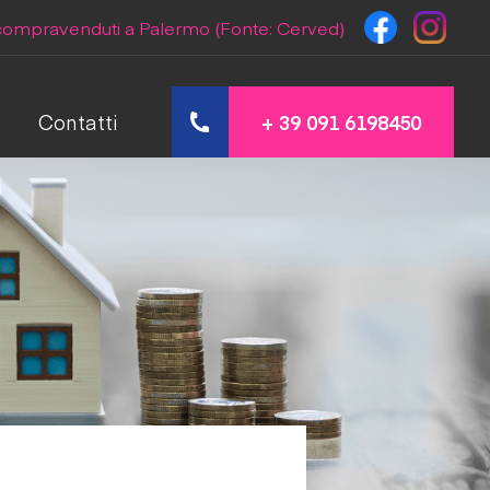
 compravenduti a Palermo (Fonte: Cerved)
+ 39 091 6198450
Contatti